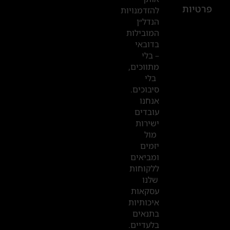
פרטיות
2019
להזדמנויות
הנדל״ן
המובילות
המשרדים
בדובאי
שלנו
– בלי
מתווכים,
בדובאי
בלי
סיבוכים.
אנחנו
עובדים
ישירות
מול
יזמים
ומביאים
ללקוחות
שלנו
עסקאות
איכותיות
בתנאים
בלעדיים.