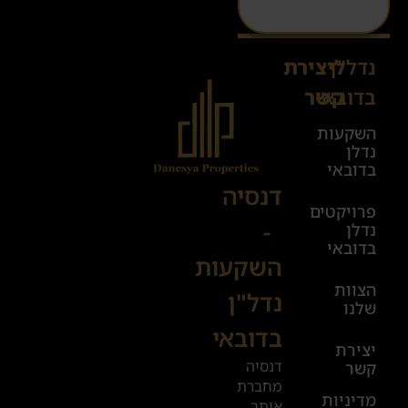
נדל"ן
ליצירת
Sales@danesya.co.il
בדובאי
קשר
השקעות
ימים
נדלן
א׳-ה׳
בדובאי
08:00-
דנסיה
פרויקטים
00:00
-
נדלן
יום ו׳
בדובאי
השקעות
08:00-
הצוות
17:00
נדל"ן
שלנו
בדובאי
+972
יצירת
דנסיה
קשר
52
מחברת
601
מדיניות
אותך