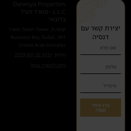
Danesya Properties
L.L.C - משרד פעיל
בדובאי
יצירת קשר עם
קומה 9, Silver Tower, משרד
דנסיה
901, Business Bay, Dubai,
United Arab Emirates
טלפון:
+972 52 601 2019
ניווט למשרד בגוגל
צרו איתי
קשר!