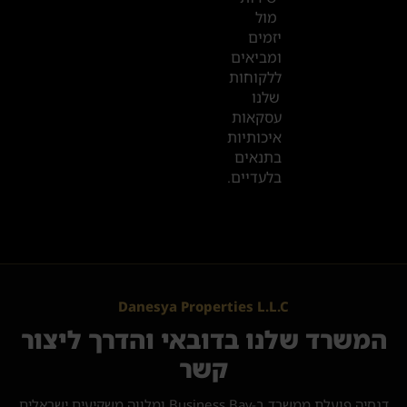
מול
יזמים
ומביאים
ללקוחות
שלנו
עסקאות
איכותיות
בתנאים
בלעדיים.
Danesya Properties L.L.C
המשרד שלנו בדובאי והדרך ליצור
קשר
דנסיה פועלת ממשרד ב-Business Bay ומלווה משקיעים ישראלים