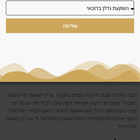
טעויות נפוצות כוללות קנייה לפי תמונות, הסתמכות על תשואה
ברוטו, התעלמות מדמי שירות, בחירת אזור בלי להבין שוכר טבעי,
שליחה
קנייה בגלל לחץ זמן, חוסר בדיקה של יזם, אי הבנת חוזה, וחוסר
תוכנית ניהול. המטרה של דנסיה היא להכניס סדר לפני שהלקוח
מתחייב.
שאלות שצריך לשאול לפני
החלטה
לפני החלטה סביב דיגיטל נומדס בדובאי, צריך לשאול: מי השוכר
הטבעי? האם יש ביקוש אמיתי? כמה עולה לנהל את הנכס? מה
קורה אם השוק יורד? האם אפשר למכור? האם המחיר תחרותי?
האם יש עלויות נסתרות? האם העסקה מתאימה לי או רק נשמעת
מעניינת?