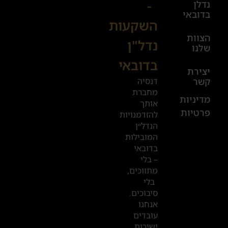
-
נדלן
יום ו׳
בדובאי
השקעות
08:00-
הצוות
17:00
נדל"ן
שלנו
בדובאי
+972
יצירת
דנסיה
קשר
52
מחברת
601
מדיניות
אותך
פרטיות
2019
להזדמנויות
הנדל״ן
המובילות
המשרדים
בדובאי
שלנו
– בלי
מתווכים,
בדובאי
בלי
סיבוכים.
אנחנו
עובדים
ישירות