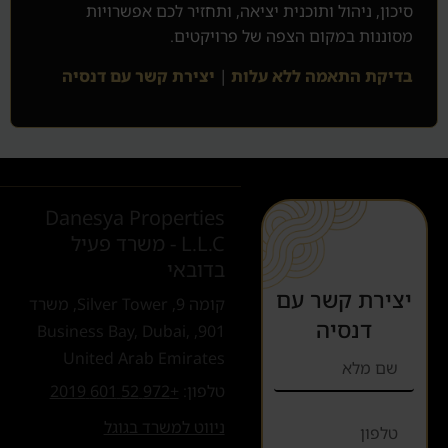
סיכון, ניהול ותוכנית יציאה, ותחזיר לכם אפשרויות
מסוננות במקום הצפה של פרויקטים.
בדיקת התאמה ללא עלות
|
יצירת קשר עם דנסיה
Danesya Properties
L.L.C - משרד פעיל
בדובאי
יצירת קשר עם
קומה 9, Silver Tower, משרד
דנסיה
901, Business Bay, Dubai,
United Arab Emirates
טלפון:
+972 52 601 2019
ניווט למשרד בגוגל