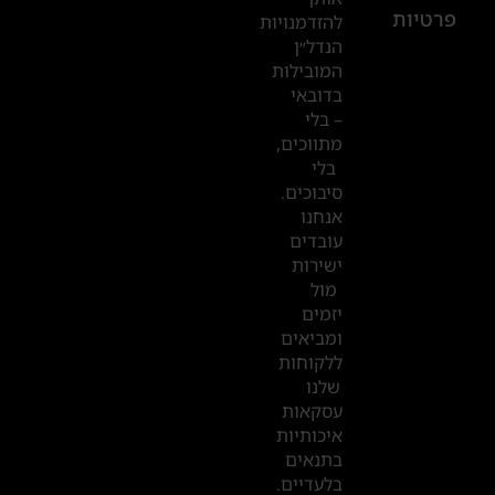
פרטיות
2019
להזדמנויות
הנדל״ן
המובילות
המשרדים
בדובאי
שלנו
– בלי
מתווכים,
בדובאי
בלי
סיבוכים.
אנחנו
עובדים
ישירות
מול
יזמים
ומביאים
ללקוחות
שלנו
עסקאות
איכותיות
בתנאים
בלעדיים.