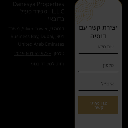
Danesya Properties
L.L.C - משרד פעיל
בדובאי
יצירת קשר עם
קומה 9, Silver Tower, משרד
דנסיה
901, Business Bay, Dubai,
United Arab Emirates
טלפון:
+972 52 601 2019
ניווט למשרד בגוגל
צרו איתי
קשר!