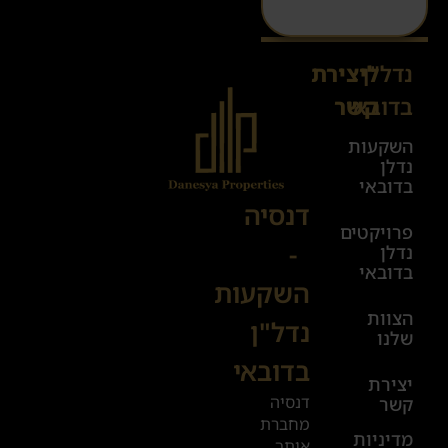
נדל"ן
ליצירת
Sales@danesya.co.il
בדובאי
קשר
השקעות
ימים
נדלן
א׳-ה׳
בדובאי
08:00-
דנסיה
פרויקטים
00:00
-
נדלן
יום ו׳
בדובאי
השקעות
08:00-
הצוות
17:00
נדל"ן
שלנו
בדובאי
+972
יצירת
דנסיה
קשר
52
מחברת
601
מדיניות
אותך