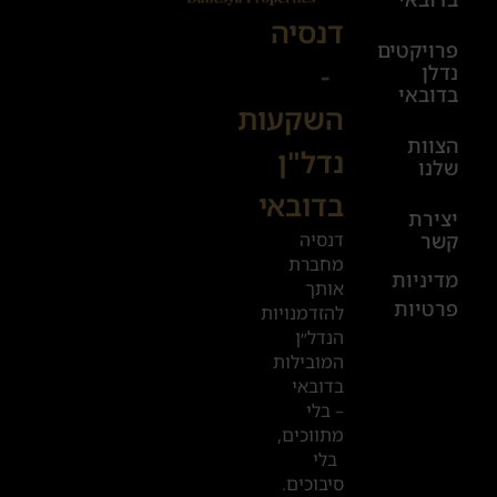
08:00-
דנסיה
פרויקטים
00:00
-
נדלן
יום ו׳
בדובאי
השקעות
08:00-
הצוות
17:00
נדל"ן
שלנו
בדובאי
+972
יצירת
דנסיה
קשר
52
מחברת
601
מדיניות
אותך
פרטיות
2019
להזדמנויות
הנדל״ן
המובילות
המשרדים
בדובאי
שלנו
– בלי
מתווכים,
בדובאי
בלי
סיבוכים.