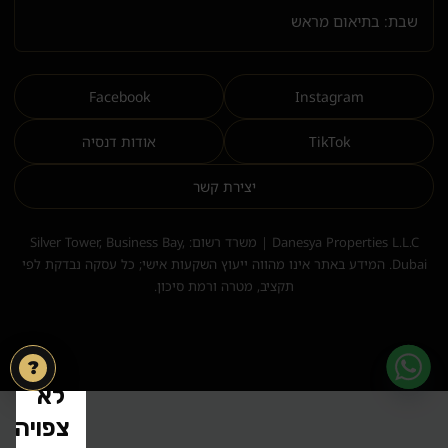
שבת: בתיאום מראש
Facebook
Instagram
TikTok
אודות דנסיה
יצירת קשר
Danesya Properties L.L.C | משרד רשום: Silver Tower, Business Bay,
Dubai. המידע באתר אינו מהווה ייעוץ השקעות אישי; כל עסקה נבדקת לפי
תקציב, מטרה ורמת סיכון.
?