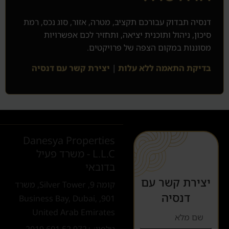
דנסיה תבדוק עבורכם תקציב, מטרה, אזור, סוג נכס, רמת
סיכון, ניהול ותוכנית יציאה, ותחזיר לכם אפשרויות
מסוננות במקום הצפה של פרויקטים.
בדיקת התאמה ללא עלות
|
יצירת קשר עם דנסיה
Danesya Properties
L.L.C - משרד פעיל
בדובאי
יצירת קשר עם
קומה 9, Silver Tower, משרד
דנסיה
901, Business Bay, Dubai,
United Arab Emirates