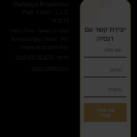
Danesya Properties
L.L.C - משרד פעיל
בדובאי
יצירת קשר עם
קומה 9, Silver Tower, משרד
דנסיה
901, Business Bay, Dubai,
United Arab Emirates
טלפון:
+972 52 601 2019
ניווט למשרד בגוגל
צרו איתי
קשר!