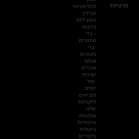
פרטיות
2019
להזדמנויות
הנדל״ן
המובילות
המשרדים
בדובאי
שלנו
– בלי
מתווכים,
בדובאי
בלי
סיבוכים.
אנחנו
עובדים
ישירות
מול
יזמים
ומביאים
ללקוחות
שלנו
עסקאות
איכותיות
בתנאים
בלעדיים.