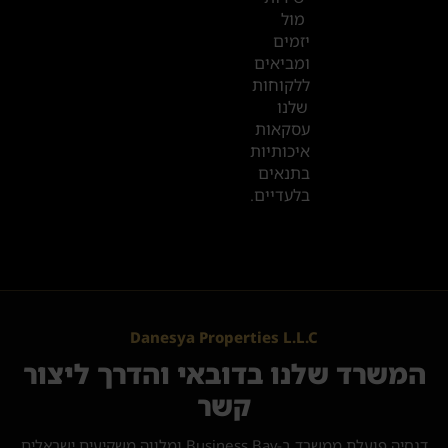
מול
יזמים
ומביאים
ללקוחות
שלנו
עסקאות
איכותיות
בתנאים
בלעדיים.
Danesya Properties L.L.C
המשרד שלנו בדובאי והדרך ליצור
קשר
דנסיה פועלת ממשרד ב-Business Bay ומלווה משקיעים ישראלים