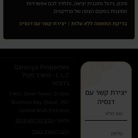
סיכון, ניהול ותוכנית יציאה, ותחזיר לכם אפשרויות
מסוננות במקום הצפה של פרויקטים.
בדיקת התאמה ללא עלות
|
יצירת קשר עם דנסיה
Danesya Properties
L.L.C - משרד פעיל
בדובאי
יצירת קשר עם
קומה 9, Silver Tower, משרד
דנסיה
901, Business Bay, Dubai,
United Arab Emirates
טלפון:
+972 52 601 2019
ניווט למשרד בגוגל