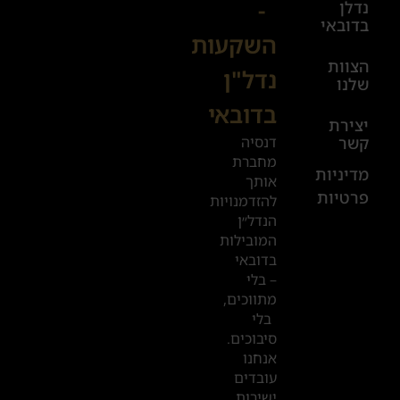
-
נדלן
יום ו׳
בדובאי
השקעות
08:00-
הצוות
17:00
נדל"ן
שלנו
בדובאי
+972
יצירת
דנסיה
קשר
52
מחברת
601
מדיניות
אותך
פרטיות
2019
להזדמנויות
הנדל״ן
המובילות
המשרדים
בדובאי
שלנו
– בלי
מתווכים,
בדובאי
בלי
סיבוכים.
אנחנו
עובדים
ישירות