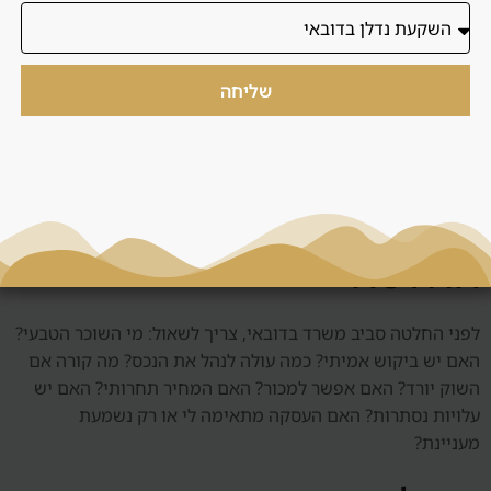
טעויות נפוצות כוללות קנייה לפי תמונות, הסתמכות על תשואה
ברוטו, התעלמות מדמי שירות, בחירת אזור בלי להבין שוכר טבעי,
שליחה
קנייה בגלל לחץ זמן, חוסר בדיקה של יזם, אי הבנת חוזה, וחוסר
תוכנית ניהול. המטרה של דנסיה היא להכניס סדר לפני שהלקוח
מתחייב.
שאלות שצריך לשאול לפני
החלטה
לפני החלטה סביב משרד בדובאי, צריך לשאול: מי השוכר הטבעי?
האם יש ביקוש אמיתי? כמה עולה לנהל את הנכס? מה קורה אם
השוק יורד? האם אפשר למכור? האם המחיר תחרותי? האם יש
עלויות נסתרות? האם העסקה מתאימה לי או רק נשמעת
מעניינת?