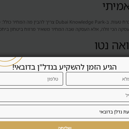
אמיתי
מחיר נמוך אינו בהכרח הזדמנות ומחיר גבוה אינו בהכרח טעות. 
העסקה הכי זולה, אלא העסקה שבה המחיר משאיר מרווח ביטחון ביחס ל
אה נטו
תשואה נטו כוללת דמי שירות, ניהול, תחזוקה, ריהוט, תקופות ריקות
הגיע הזמן להשקיע בנדל"ן בדובאי!
 אם העסקה באמת משרתת את המשקיע.
ירות קצרה
 Dubai Knowledge Park מתאים יותר לשכירות ארוכה: שוכר יציב, פחות תפעול, פחות שח
אבל השכרה קצרה דורשת רישוי, ריהוט, ניהול, ניקיון, שירות אורחי
שליחה