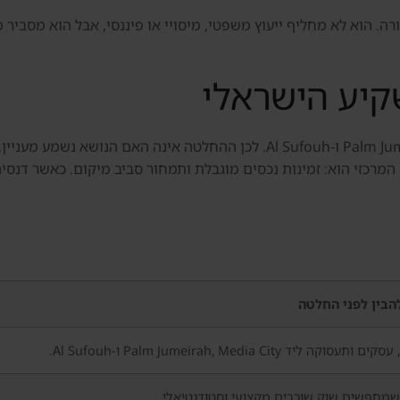
 הוא לא מחליף ייעוץ משפטי, מיסויי או פיננסי, אבל הוא מסביר מ
יע הישראלי
אזור חינוך, עסקים ותעסוקה ליד Palm Jumeirah, Media City ו-Al Sufouh. לכן
המרכזי הוא: זמינות נכסים מוגבלת ותמחור סביב מיקום. כאשר דנס
הבין לפני החלטה
וקה ליד Palm Jumeirah, Media City ו-Al Sufouh.
מחפשים שוק שוכרים מקצועי וסטודנטיאלי