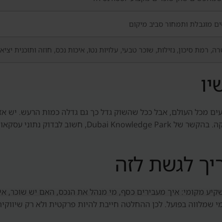
ים מוגבלת ותמחור סביב מיקום
ה, רמת סיכון, נזילות, שוכר טבעי, עלויות נטו, איכות נכס, חוזה ותוכנית יציא
יו
 מכל העולם, אבל ככל שהשוק גדל כך גם גדלה כמות הרעש. יש אזור
פרויקטים איכותיים ופרויקטים שדורשים בדיקה עמוקה. בהק
יך לגשת לזה
יע מקומי: איך מעבירים כסף, מי מנהל את הנכס, האם יש שוכר, אי
י שמלווה בפועל. לכן ההחלטה חייבת להיות פרקטית ולא רק שיווקית