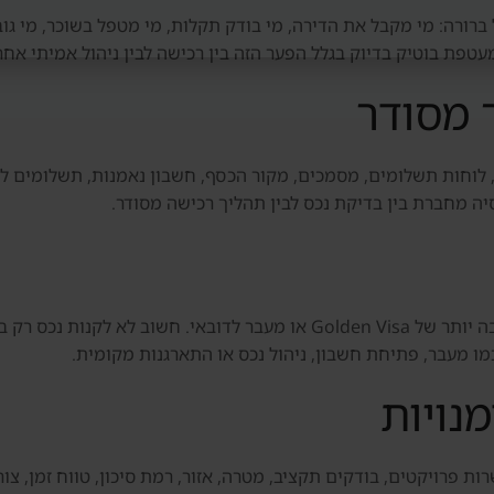
ברורה: מי מקבל את הדירה, מי בודק תקלות, מי מטפל בשוכר, מי גוב
פת בוטיק בדיוק בגלל הפער הזה בין רכישה לבין ניהול אמיתי אחר
 מסודר
 לוחות תשלומים, מסמכים, מקור הכסף, חשבון נאמנות, תשלומים ליז
סיה מחברת בין בדיקת נכס לבין תהליך רכישה מסודר.
חלק מהמשקיעים בוחנים נכס גם כחלק מתוכנית רחבה יותר של Golden Visa או 
ו מעבר, פתיחת חשבון, ניהול נכס או התארגנות מקומית.
נויות
ת פרויקטים, בודקים תקציב, מטרה, אזור, רמת סיכון, טווח זמן, צורך