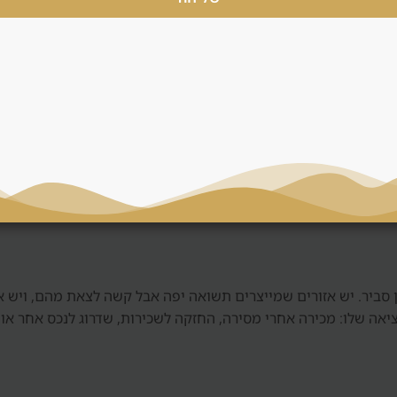
וקדמת ופוטנציאל עליית ערך, אבל הוא כולל סיכון מסירה, איכות יזם ותל
לעיתים פחות גמישות במחיר. דנסיה משווה בין שתי האפשרויות ולא ד
, חשבון נאמנות, חוזה, תוכנית תשלומים, סטנדרט גמר ומוניטין. בש
 בלי בדיקה כזאת, גם אזור טוב יכול להפוך לעסקה חלשה.
מן סביר. יש אזורים שמייצרים תשואה יפה אבל קשה לצאת מהם, ויש 
יאה שלו: מכירה אחרי מסירה, החזקה לשכירות, שדרוג לנכס אחר או 