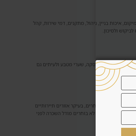
ב-Dubai Knowledge Park צריך להבין מה המחיר כולל: מיקום, איכות בניין, ניהול, מתקנים, דמי שירות, קהל
ביקוש ולסיכון.
, תיקונים, עלויות עסקה, שערי מטבע ולעיתים גם
יקה ותזרים צפוי יותר. במקרים אחרים, בעיקר אזורים תיירותיים
ם, תפוסה וביקורות. לא בוחרים מודל השכרה לפני