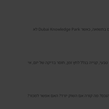
דנסיה צריכה לדעת להגיד לא כאשר המחיר גבוה מדי, כאשר היזם לא מתאים, כאשר הבניין חלש, כאשר דמי השירות פוגעים בתשואה, כאשר Dubai Knowledge Park לא
בעי, קנייה בגלל לחץ זמן, חוסר בדיקה של יזם, אי
ה עולה לנהל את הנכס? מה קורה אם השוק יורד? האם אפשר למכור?