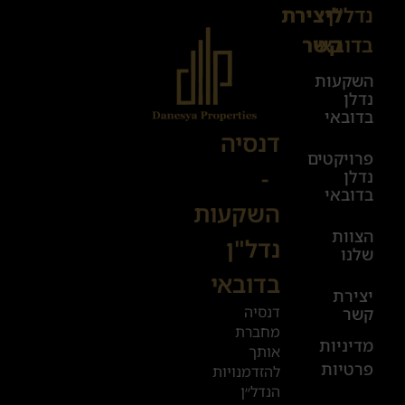
נדל"ן
ליצירת
Sales@danesya.co.il
בדובאי
קשר
השקעות
ימים
נדלן
א׳-ה׳
בדובאי
08:00-
דנסיה
פרויקטים
00:00
-
נדלן
יום ו׳
בדובאי
השקעות
08:00-
הצוות
17:00
נדל"ן
שלנו
בדובאי
+972
יצירת
דנסיה
קשר
52
מחברת
601
מדיניות
אותך
פרטיות
2019
להזדמנויות
הנדל״ן