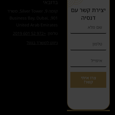
בדובאי
יצירת קשר עם
קומה 9, Silver Tower, משרד
דנסיה
901, Business Bay, Dubai,
United Arab Emirates
טלפון:
+972 52 601 2019
ניווט למשרד בגוגל
צרו איתי
קשר!