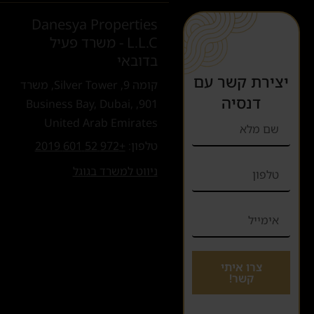
Danesya Properties
L.L.C - משרד פעיל
בדובאי
יצירת קשר עם
קומה 9, Silver Tower, משרד
דנסיה
901, Business Bay, Dubai,
United Arab Emirates
טלפון:
+972 52 601 2019
ניווט למשרד בגוגל
צרו איתי
קשר!