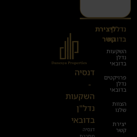
נדל"ן
ליצירת
Sales@danesya.co.il
בדובאי
קשר
השקעות
ימים
נדלן
א׳-ה׳
בדובאי
08:00-
דנסיה
פרויקטים
00:00
-
נדלן
יום ו׳
בדובאי
השקעות
08:00-
הצוות
17:00
נדל"ן
שלנו
בדובאי
+972
יצירת
דנסיה
קשר
52
מחברת