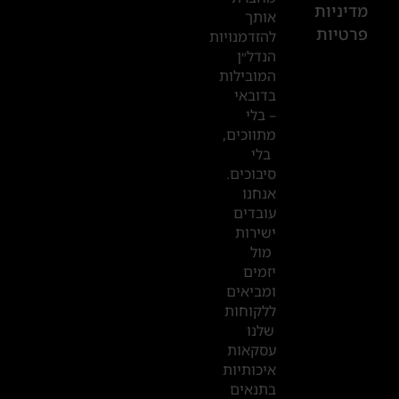
601
מדיניות
אותך
פרטיות
2019
להזדמנויות
הנדל״ן
המובילות
המשרדים
בדובאי
שלנו
– בלי
מתווכים,
בדובאי
בלי
סיבוכים.
אנחנו
עובדים
ישירות
מול
יזמים
ומביאים
ללקוחות
שלנו
עסקאות
איכותיות
בתנאים