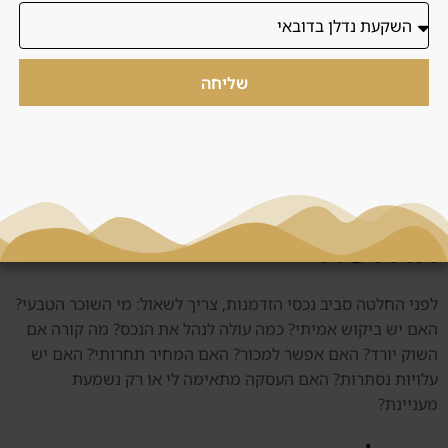
טעויות נפוצות כוללות קנייה לפי תמונות, הסתמכות על תשואה
ברוטו, התעלמות מדמי שירות, בחירת אזור בלי להבין שוכר טבעי,
שליחה
קנייה בגלל לחץ זמן, חוסר בדיקה של יזם, אי הבנת חוזה, וחוסר
תוכנית ניהול. המטרה של דנסיה היא להכניס סדר לפני שהלקוח
מתחייב.
שאלות שצריך לשאול לפני
החלטה
לפני החלטה סביב נכסי הזדמנות, צריך לשאול: מי השוכר הטבעי?
האם יש ביקוש אמיתי? כמה עולה לנהל את הנכס? מה קורה אם
השוק יורד? האם אפשר למכור? האם המחיר תחרותי? האם יש
עלויות נסתרות? האם העסקה מתאימה לי או רק נשמעת
מעניינת?