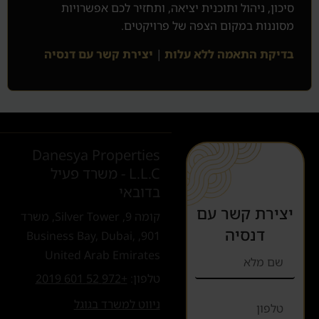
סיכון, ניהול ותוכנית יציאה, ותחזיר לכם אפשרויות
מסוננות במקום הצפה של פרויקטים.
בדיקת התאמה ללא עלות
|
יצירת קשר עם דנסיה
Danesya Properties
L.L.C - משרד פעיל
בדובאי
יצירת קשר עם
קומה 9, Silver Tower, משרד
דנסיה
901, Business Bay, Dubai,
United Arab Emirates
טלפון:
+972 52 601 2019
ניווט למשרד בגוגל