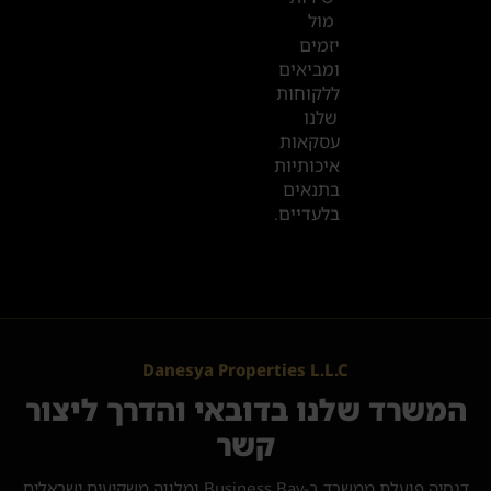
מול
יזמים
ומביאים
ללקוחות
שלנו
עסקאות
איכותיות
בתנאים
בלעדיים.
Danesya Properties L.L.C
המשרד שלנו בדובאי והדרך ליצור
קשר
דנסיה פועלת ממשרד ב-Business Bay ומלווה משקיעים ישראלים