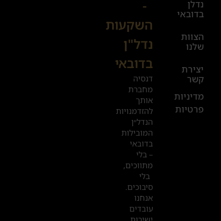
-
נדלן
יום ו׳
בדובאי
השקעות
08:00-
הצוות
17:00
נדל"ן
שלנו
בדובאי
+972
יצירת
דנסיה
קשר
52
מחברת
601
מדיניות
אותך
פרטיות
2019
להזדמנויות
הנדל״ן
המובילות
המשרדים
בדובאי
שלנו
– בלי
מתווכים,
בדובאי
בלי
סיבוכים.
אנחנו
עובדים
ישירות