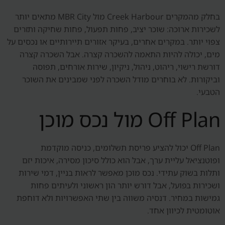
בחלק מהמקרים Creek Harbour מול MBR City מתאים יותר
לשכירות ארוכה: שוכר יציב, פחות תפעול, פחות שחיקה ותזרים
צפוי יותר. במקרים אחרים, בעיקר אזורים תיירותיים או נכסים על
מים, יכולה להיות התאמה להשכרה קצרה. אבל השכרה קצרה
דורשת רישוי, ריהוט, ניהול, ניקיון, שירות אורחים, תפוסה
וביקורות. לא בוחרים מודל השכרה לפני שמבינים את השוכר
הטבעי.
Off Plan מול נכס מוכן
Off Plan יכול להציע פריסת תשלומים, כניסה מוקדמת
ופוטנציאל עליית ערך, אבל הוא כולל סיכון מסירה, איכות יזם
ותלות בשוק עתידי. נכס מוכן מאפשר לראות בניין, דמי שירות
ושכירות בפועל, אבל דורש יותר הון ראשוני ולעיתים פחות
גמישות במחיר. דנסיה משווה בין שתי האפשרויות ולא דוחפת
אוטומטית לכיוון אחד.