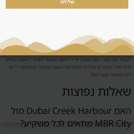
שליחה
שאלות שצריך לשאול לפני
החלטה
לפני החלטה סביב Creek Harbour מול MBR City, צריך לשאול:
מי השוכר הטבעי? האם יש ביקוש אמיתי? כמה עולה לנהל את
הנכס? מה קורה אם השוק יורד? האם אפשר למכור? האם המחיר
תחרותי? האם יש עלויות נסתרות? האם העסקה מתאימה לי או
רק נשמעת מעניינת?
שאלות נפוצות
האם Dubai Creek Harbour מול
MBR City מתאים לכל משקיע?