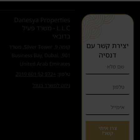
Danesya Properties
L.L.C - משרד פעיל
בדובאי
יצירת קשר עם
קומה 9, Silver Tower, משרד
דנסיה
901, Business Bay, Dubai,
United Arab Emirates
טלפון:
+972 52 601 2019
ניווט למשרד בגוגל
צרו איתי
קשר!