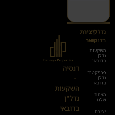
נדל"ן
ליצירת
Sales@danesya.co.il
בדובאי
קשר
השקעות
ימים
נדלן
א׳-ה׳
בדובאי
08:00-
דנסיה
פרויקטים
00:00
-
נדלן
יום ו׳
בדובאי
השקעות
08:00-
הצוות
17:00
נדל"ן
שלנו
בדובאי
+972
יצירת