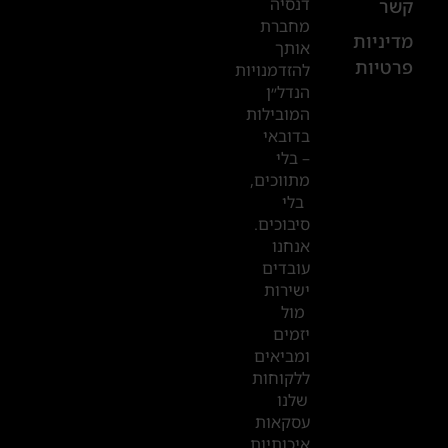
דנסיה
קשר
52
מחברת
601
מדיניות
אותך
פרטיות
2019
להזדמנויות
הנדל״ן
המובילות
המשרדים
בדובאי
שלנו
– בלי
מתווכים,
בדובאי
בלי
סיבוכים.
אנחנו
עובדים
ישירות
מול
יזמים
ומביאים
ללקוחות
שלנו
עסקאות
איכותיות