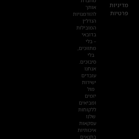
מחברת
601
מדיניות
אותך
פרטיות
2019
להזדמנויות
הנדל״ן
המובילות
המשרדים
בדובאי
שלנו
– בלי
מתווכים,
בדובאי
בלי
סיבוכים.
אנחנו
עובדים
ישירות
מול
יזמים
ומביאים
ללקוחות
שלנו
עסקאות
איכותיות
בתנאים