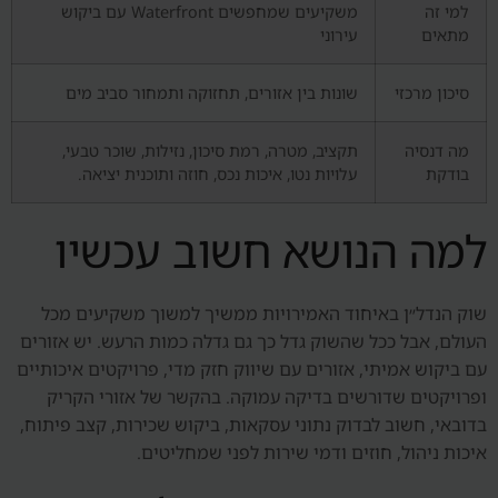
למי זה
משקיעים שמחפשים Waterfront עם ביקוש
מתאים
עירוני
סיכון מרכזי
שונות בין אזורים, תחזוקה ותמחור סביב מים
מה דנסיה
תקציב, מטרה, רמת סיכון, נזילות, שוכר טבעי,
בודקת
עלויות נטו, איכות נכס, חוזה ותוכנית יציאה.
למה הנושא חשוב עכשיו
שוק הנדל״ן באיחוד האמירויות ממשיך למשוך משקיעים מכל
העולם, אבל ככל שהשוק גדל כך גם גדלה כמות הרעש. יש אזורים
עם ביקוש אמיתי, אזורים עם שיווק חזק מדי, פרויקטים איכותיים
ופרויקטים שדורשים בדיקה עמוקה. בהקשר של אזורי הקריק
בדובאי, חשוב לבדוק נתוני עסקאות, ביקוש שכירות, קצב פיתוח,
איכות ניהול, חוזים ודמי שירות לפני שמחליטים.