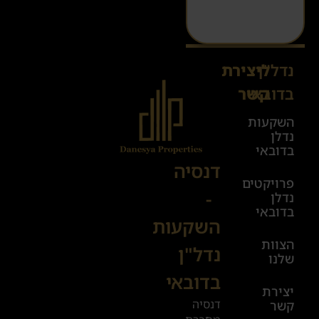
נדל"ן
ליצירת
Sales@danesya.co.il
בדובאי
קשר
השקעות
ימים
נדלן
א׳-ה׳
בדובאי
08:00-
דנסיה
פרויקטים
00:00
-
נדלן
יום ו׳
בדובאי
השקעות
08:00-
הצוות
17:00
נדל"ן
שלנו
בדובאי
+972
יצירת
דנסיה
קשר
52