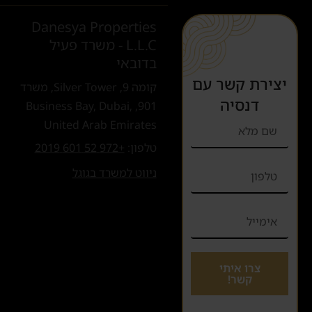
Danesya Properties
L.L.C - משרד פעיל
בדובאי
יצירת קשר עם
קומה 9, Silver Tower, משרד
דנסיה
901, Business Bay, Dubai,
United Arab Emirates
טלפון:
+972 52 601 2019
ניווט למשרד בגוגל
צרו איתי
קשר!