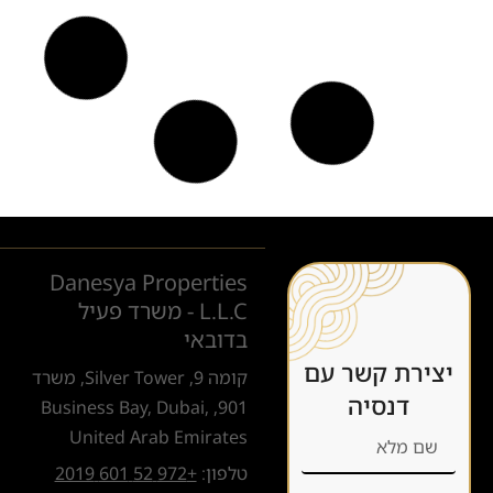
Danesya Properties
L.L.C - משרד פעיל
בדובאי
יצירת קשר עם
קומה 9, Silver Tower, משרד
דנסיה
901, Business Bay, Dubai,
United Arab Emirates
טלפון:
+972 52 601 2019