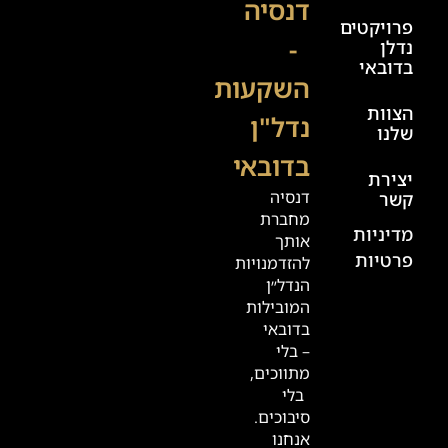
דנסיה
פרויקטים
00:00
-
נדלן
יום ו׳
בדובאי
השקעות
08:00-
הצוות
17:00
נדל"ן
שלנו
בדובאי
+972
יצירת
דנסיה
קשר
52
מחברת
601
מדיניות
אותך
פרטיות
2019
להזדמנויות
הנדל״ן
המובילות
המשרדים
בדובאי
שלנו
– בלי
מתווכים,
בדובאי
בלי
סיבוכים.
אנחנו