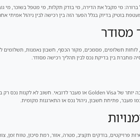
ברורה: מי מקבל את הדירה, מי בודק תקלות, מי מטפל בשוכר, מי גוב
פת בוטיק בדיוק בגלל הפער הזה בין רכישה לבין ניהול אמיתי אחר
 מסודר
 לוחות תשלומים, מסמכים, מקור הכסף, חשבון נאמנות, תשלומים ליז
סיה מחברת בין בדיקת נכס לבין תהליך רכישה מסודר.
חלק מהמשקיעים בוחנים נכס גם כחלק מתוכנית רחבה יותר של Golden Visa או 
ו מעבר, פתיחת חשבון, ניהול נכס או התארגנות מקומית.
נויות
ת פרויקטים, בודקים תקציב, מטרה, אזור, רמת סיכון, טווח זמן, צורך