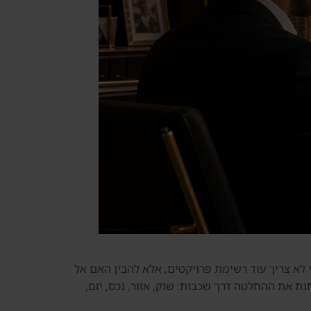
אלי לא צריך עוד רשימת פרויקטים, אלא להבין האם אל
נת את ההחלטה דרך שכבות: שוק, אזור, נכס, יזם,