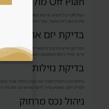
Off Plan מול נכס מוכן
Off Plan יכול להציע פריסת תשלומים, כניסה מ
שירות ושכירות בפועל, אבל דורש יותר הון ראשוני ו
בדיקת יזם או מוכר
בפרויקט חדש בודקים היסטוריית מסירות, איכות בנייה
קיים, מחיר ביחס לעסקאות דומות וזמן מכירה ממוצע.
בדיקת נזילות
נזילות היא היכולת למכור את הנכס במחיר סביר ובז
לקנייה חזק. משקיע צריך לדעת מראש מה תוכנית היצ
ניהול נכס מרחוק