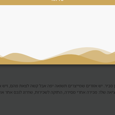
וקדמת ופוטנציאל עליית ערך, אבל הוא כולל סיכון מסירה, איכות יזם ותל
לעיתים פחות גמישות במחיר. דנסיה משווה בין שתי האפשרויות ולא ד
, חשבון נאמנות, חוזה, תוכנית תשלומים, סטנדרט גמר ומוניטין. בש
 בלי בדיקה כזאת, גם אזור טוב יכול להפוך לעסקה חלשה.
מן סביר. יש אזורים שמייצרים תשואה יפה אבל קשה לצאת מהם, ויש 
יאה שלו: מכירה אחרי מסירה, החזקה לשכירות, שדרוג לנכס אחר או 