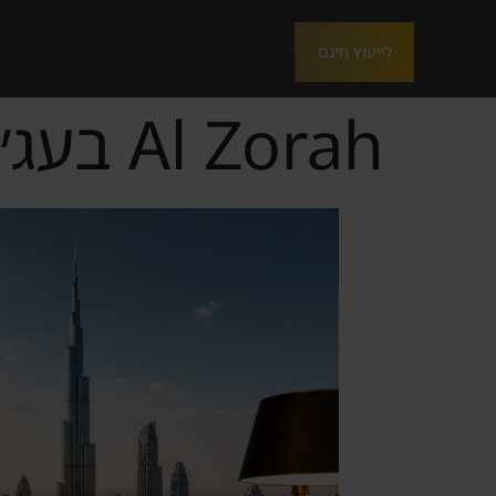
לייעוץ חינם
Al Zorah בעג׳מאן למשקיע הישראלי