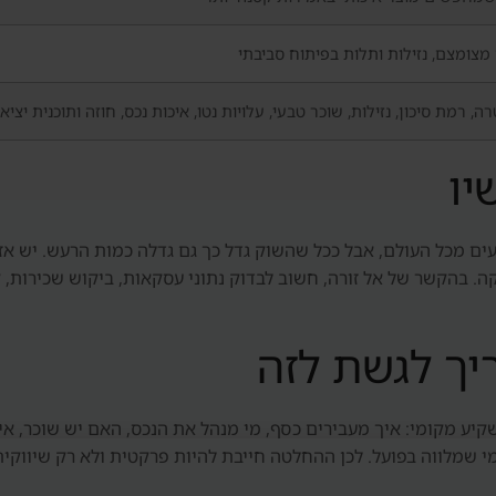
מצומצם, נזילות ותלות בפיתוח סביבתי
ה, רמת סיכון, נזילות, שוכר טבעי, עלויות נטו, איכות נכס, חוזה ותוכנית יציא
יו
 מכל העולם, אבל ככל שהשוק גדל כך גם גדלה כמות הרעש. יש אזור
 בהקשר של אל זורה, חשוב לבדוק נתוני עסקאות, ביקוש שכירות, קצב
יך לגשת לזה
יע מקומי: איך מעבירים כסף, מי מנהל את הנכס, האם יש שוכר, אי
י שמלווה בפועל. לכן ההחלטה חייבת להיות פרקטית ולא רק שיווקית