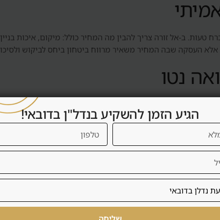
אמיתי
ח טעות. ב-אל זורה צריך להבין מה המחיר כולל: מיקום, איכות בניין, 
 אלא העסקה שבה המחיר משאיר מרווח ביטחון ביחס לביקוש ולסיכון
אה נטו
תשואה נטו כוללת דמי שירות, ניהול, תחזוקה, ריהוט, תקופות ריקות
הגיע הזמן להשקיע בנדל"ן בדובאי!
 אם העסקה באמת משרתת את המשקיע.
ירות קצרה
שוכר יציב, פחות תפעול, פחות שחיקה ותזרים צפוי יותר. במקרים אח
ורשת רישוי, ריהוט, ניהול, ניקיון, שירות אורחים, תפוסה וביקור
שליחה