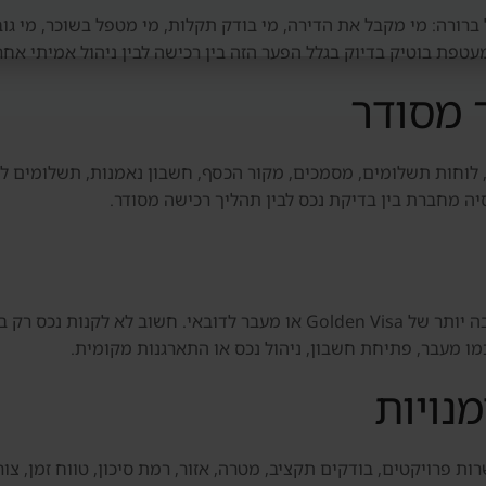
ברורה: מי מקבל את הדירה, מי בודק תקלות, מי מטפל בשוכר, מי גוב
פת בוטיק בדיוק בגלל הפער הזה בין רכישה לבין ניהול אמיתי אחר
 מסודר
 לוחות תשלומים, מסמכים, מקור הכסף, חשבון נאמנות, תשלומים ליז
סיה מחברת בין בדיקת נכס לבין תהליך רכישה מסודר.
חלק מהמשקיעים בוחנים נכס גם כחלק מתוכנית רחבה יותר של Golden Visa או 
ו מעבר, פתיחת חשבון, ניהול נכס או התארגנות מקומית.
נויות
ת פרויקטים, בודקים תקציב, מטרה, אזור, רמת סיכון, טווח זמן, צורך