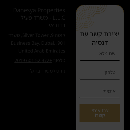
Danesya Properties
L.L.C - משרד פעיל
בדובאי
יצירת קשר עם
קומה 9, Silver Tower, משרד
דנסיה
901, Business Bay, Dubai,
United Arab Emirates
טלפון:
+972 52 601 2019
ניווט למשרד בגוגל
צרו איתי
קשר!