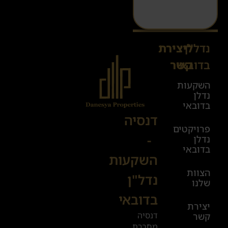
נדל"ן
ליצירת
Sales@danesya.co.il
בדובאי
קשר
השקעות
ימים
נדלן
א׳-ה׳
בדובאי
08:00-
דנסיה
פרויקטים
00:00
-
נדלן
יום ו׳
בדובאי
השקעות
08:00-
הצוות
17:00
נדל"ן
שלנו
בדובאי
+972
יצירת
דנסיה
קשר
52
מחברת