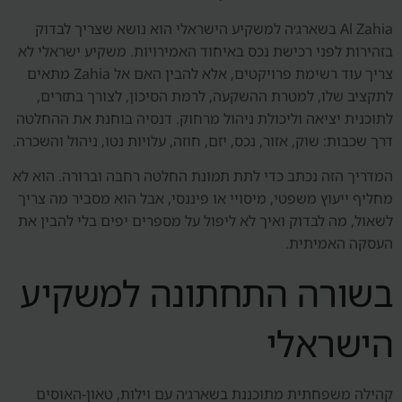
Al Zahia בשארג׳ה למשקיע הישראלי הוא נושא שצריך לבדוק
בזהירות לפני רכישת נכס באיחוד האמירויות. משקיע ישראלי לא
צריך עוד רשימת פרויקטים, אלא להבין האם אל Zahia מתאים
לתקציב שלו, למטרת ההשקעה, לרמת הסיכון, לצורך בתזרים,
לתוכנית יציאה וליכולת ניהול מרחוק. דנסיה בוחנת את ההחלטה
דרך שכבות: שוק, אזור, נכס, יזם, חוזה, עלויות נטו, ניהול והשכרה.
המדריך הזה נכתב כדי לתת תמונת החלטה רחבה וברורה. הוא לא
מחליף ייעוץ משפטי, מיסויי או פיננסי, אבל הוא מסביר מה צריך
לשאול, מה לבדוק ואיך לא ליפול על מספרים יפים בלי להבין את
העסקה האמיתית.
בשורה התחתונה למשקיע
הישראלי
קהילה משפחתית מתוכננת בשארג׳ה עם וילות, טאון-האוסים