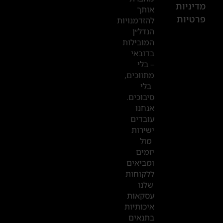
601
מדיניות
אותך
פרטיות
2019
להזדמנויות
הנדל״ן
המובילות
המשרדים
בדובאי
שלנו
– בלי
מתווכים,
בדובאי
בלי
סיבוכים.
אנחנו
עובדים
ישירות
מול
יזמים
ומביאים
ללקוחות
שלנו
עסקאות
איכותיות
בתנאים