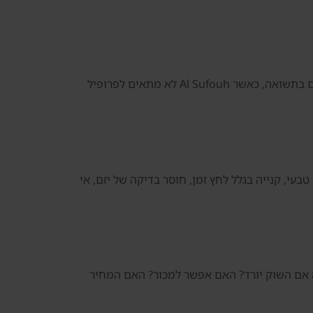
דנסיה צריכה לדעת להגיד לא כאשר המחיר גבוה מדי, כאשר היזם לא מתאים, כאשר הבניין חלש, כאשר דמי השירות פוגעים בתשואה, כאשר Al Sufouh לא מתאים לפרופיל
בעי, קנייה בגלל לחץ זמן, חוסר בדיקה של יזם, אי
ס? מה קורה אם השוק יורד? האם אפשר למכור? האם המחיר