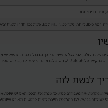
, זמינות וניהול נכס
ה, רמת סיכון, נזילות, שוכר טבעי, עלויות נטו, איכות נכס, חוזה ותוכנית יציא
יו
 מכל העולם, אבל ככל שהשוק גדל כך גם גדלה כמות הרעש. יש אזור
פרויקטים איכותיים ופרויקטים שדורשים בדיקה עמוקה. בהקשר של Al Sufouh, 
יך לגשת לזה
יע מקומי: איך מעבירים כסף, מי מנהל את הנכס, האם יש שוכר, אי
י שמלווה בפועל. לכן ההחלטה חייבת להיות פרקטית ולא רק שיווקית