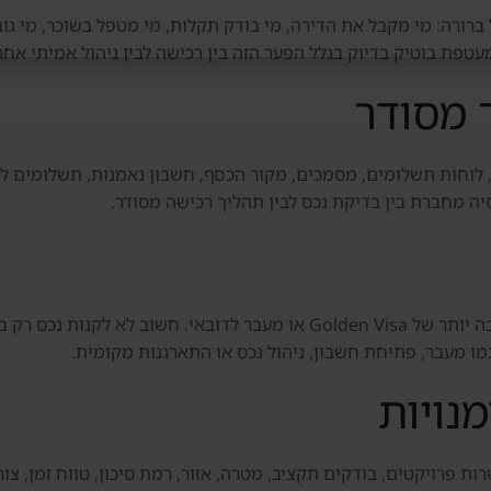
ברורה: מי מקבל את הדירה, מי בודק תקלות, מי מטפל בשוכר, מי גוב
פת בוטיק בדיוק בגלל הפער הזה בין רכישה לבין ניהול אמיתי אחר
 מסודר
 לוחות תשלומים, מסמכים, מקור הכסף, חשבון נאמנות, תשלומים ליז
סיה מחברת בין בדיקת נכס לבין תהליך רכישה מסודר.
חלק מהמשקיעים בוחנים נכס גם כחלק מתוכנית רחבה יותר של Golden Visa או 
ו מעבר, פתיחת חשבון, ניהול נכס או התארגנות מקומית.
נויות
ת פרויקטים, בודקים תקציב, מטרה, אזור, רמת סיכון, טווח זמן, צורך