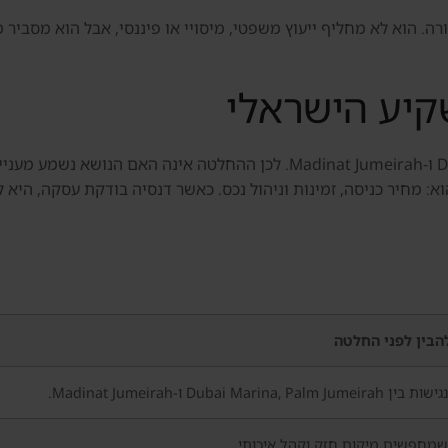
 הוא לא מחליף ייעוץ משפטי, מיסויי או פיננסי, אבל הוא מסביר מ
יע הישראלי
אזור חוף ונגישות בין Dubai Marina, Palm Jumeirah ו-Madinat Jumeirah. ל
א: מחיר כניסה, זמינות וניהול נכס. כאשר דנסיה בודקת עסקה, הי
הבין לפני החלטה
Dubai Marina,  ו-Madinat Jumeirah.
מחפשים מיקום חזק וקהל איכותי