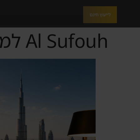
לייעוץ חינם
Al Sufouh למשקיע הישראלי