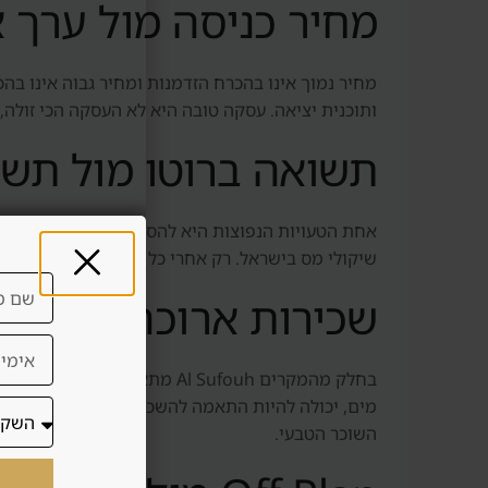
מחיר כניסה מול ערך 
ותוכנית יציאה. עסקה טובה היא לא העסקה הכי זולה,
תשואה ברוטו מול תשו
אחת הטעויות הנפוצות היא להסתכל על תשואה ברוטו. 
שיקולי מס בישראל. רק אחרי כל אלה אפשר להבין
שכירות ארוכה מול שכ
בחלק מהמקרים Al Sufouh מתאי
מים, יכולה להיות התאמה להשכרה קצרה. אבל השכרה ק
השוכר הטבעי.