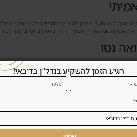
אמיתי
מחיר נמוך אינו בהכרח הזדמנות ומחיר גבוה אינו בהכרח טעות. ב-Al Sufouh צריך 
 אלא העסקה שבה המחיר משאיר מרווח ביטחון ביחס לביקוש ולסיכון
אה נטו
תשואה נטו כוללת דמי שירות, ניהול, תחזוקה, ריהוט, תקופות ריקות
הגיע הזמן להשקיע בנדל"ן בדובאי!
 אם העסקה באמת משרתת את המשקיע.
ירות קצרה
ם יותר לשכירות ארוכה: שוכר יציב, פחות תפעול, פחות שחיקה ותזרים צפוי יות
צרה דורשת רישוי, ריהוט, ניהול, ניקיון, שירות אורחים, תפוסה וב
שליחה