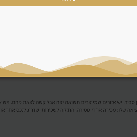
וקדמת ופוטנציאל עליית ערך, אבל הוא כולל סיכון מסירה, איכות יזם ותל
לעיתים פחות גמישות במחיר. דנסיה משווה בין שתי האפשרויות ולא ד
, חשבון נאמנות, חוזה, תוכנית תשלומים, סטנדרט גמר ומוניטין. בש
 בלי בדיקה כזאת, גם אזור טוב יכול להפוך לעסקה חלשה.
מן סביר. יש אזורים שמייצרים תשואה יפה אבל קשה לצאת מהם, ויש 
יאה שלו: מכירה אחרי מסירה, החזקה לשכירות, שדרוג לנכס אחר או 