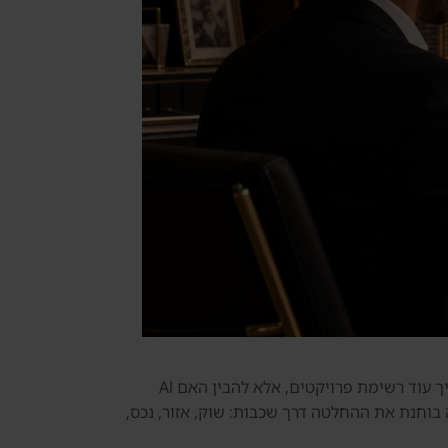
Al Sufouh למשקיע הישראלי הוא נושא שצריך לבדוק בזהירות לפני רכישת נכס באיחוד האמירויות. משקיע ישראלי לא צריך עוד רשימת פרויקטים, אלא להבין האם Al
יה בוחנת את ההחלטה דרך שכבות: שוק, אזור, נכס,