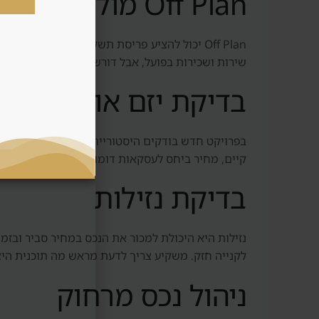
Off Plan מול נכס מוכן
Off Plan יכול להציע פריסת תשלומים, כניסה מ
שירות ושכירות בפועל, אבל דורש יותר הון ראשוני ו
בדיקת יזם או מוכר
בפרויקט חדש בודקים היסטוריית מסירות, איכות בנייה
קיים, מחיר ביחס לעסקאות דומות וזמן מכירה ממוצע.
בדיקת נזילות
נזילות היא היכולת למכור את הנכס במחיר סביר ובז
לקנייה חזק. משקיע צריך לדעת מראש מה תוכנית היצ
ניהול נכס מרחוק