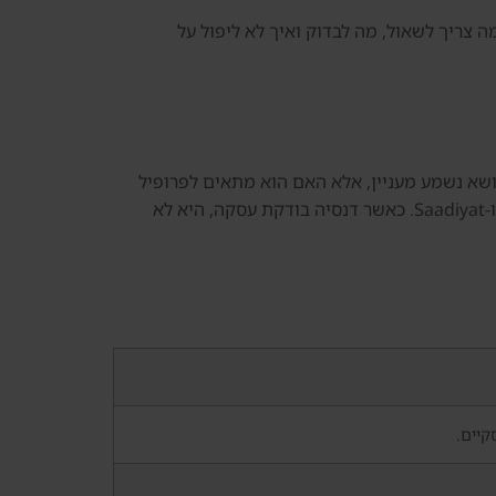
ה צריך לשאול, מה לבדוק ואיך לא ליפול על
נושא נשמע מעניין, אלא האם הוא מתאים לפרופיל
אישי. משקיעים שמחפשים דירות על המים ושכירות ארוכה איכותית. הסיכון המרכזי הוא: מחיר, תחזוקה, תחרות מול Yas ו-Saadiyat. כאשר דנסיה בודקת עסקה, היא לא
קיים.