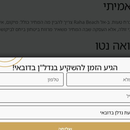
אמיתי
מחיר נמוך אינו בהכרח הזדמנות ומחיר גבוה אינו בהכרח טעות. ב-אל  Beach
י זולה, אלא העסקה שבה המחיר משאיר מרווח ביטחון ביחס לביקוש ו
אה נטו
תשואה נטו כוללת דמי שירות, ניהול, תחזוקה, ריהוט, תקופות ריקות
הגיע הזמן להשקיע בנדל"ן בדובאי!
 אם העסקה באמת משרתת את המשקיע.
ירות קצרה
Raha  מתאים יותר לשכירות ארוכה: שוכר יציב, פחות תפעול, פחות שחיקה ותזרים צ
ה קצרה דורשת רישוי, ריהוט, ניהול, ניקיון, שירות אורחים, תפוסה
שליחה