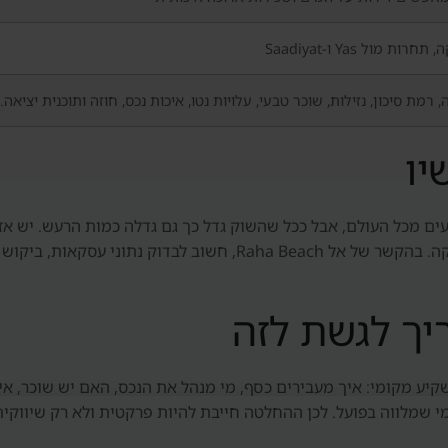
ת מול Yas ו-Saadiyat
רמת סיכון, נזילות, שוכר טבעי, עלויות נטו, איכות נכס, חוזה ותוכנית יציאה.
יו
 מכל העולם, אבל ככל שהשוק גדל כך גם גדלה כמות הרעש. יש אזור
פרויקטים איכותיים ופרויקטים שדורשים בדיקה עמוקה. בהקשר של אל ch
יך לגשת לזה
יע מקומי: איך מעבירים כסף, מי מנהל את הנכס, האם יש שוכר, אי
י שמלווה בפועל. לכן ההחלטה חייבת להיות פרקטית ולא רק שיווקית