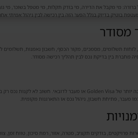
ברורה: מי מקבל את הדירה, מי בודק תקלות, מי מטפל בשוכר, מי גוב
פת בוטיק בדיוק בגלל הפער הזה בין רכישה לבין ניהול אמיתי אחר
 מסודר
 לוחות תשלומים, מסמכים, מקור הכסף, חשבון נאמנות, תשלומים ליז
סיה מחברת בין בדיקת נכס לבין תהליך רכישה מסודר.
חלק מהמשקיעים בוחנים נכס גם כחלק מתוכנית רחבה יותר של Golden Visa או 
ו מעבר, פתיחת חשבון, ניהול נכס או התארגנות מקומית.
נויות
ת פרויקטים, בודקים תקציב, מטרה, אזור, רמת סיכון, טווח זמן, צורך