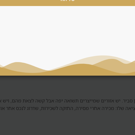
וקדמת ופוטנציאל עליית ערך, אבל הוא כולל סיכון מסירה, איכות יזם ותל
לעיתים פחות גמישות במחיר. דנסיה משווה בין שתי האפשרויות ולא ד
, חשבון נאמנות, חוזה, תוכנית תשלומים, סטנדרט גמר ומוניטין. בש
 בלי בדיקה כזאת, גם אזור טוב יכול להפוך לעסקה חלשה.
מן סביר. יש אזורים שמייצרים תשואה יפה אבל קשה לצאת מהם, ויש 
יאה שלו: מכירה אחרי מסירה, החזקה לשכירות, שדרוג לנכס אחר או 