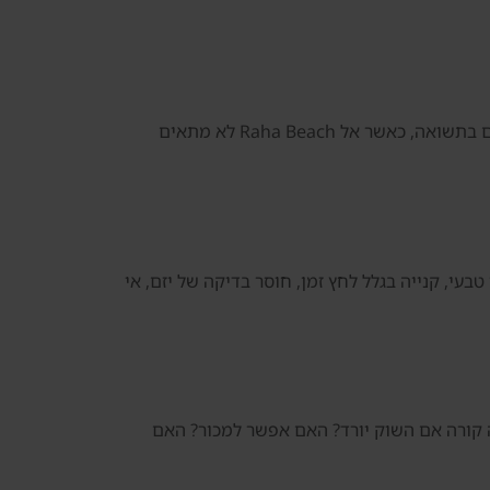
דנסיה צריכה לדעת להגיד לא כאשר המחיר גבוה מדי, כאשר היזם לא מתאים, כאשר הבניין חלש, כאשר דמי השירות פוגעים בתשואה, כאשר אל Raha Beach לא מתאים
בעי, קנייה בגלל לחץ זמן, חוסר בדיקה של יזם, אי
את הנכס? מה קורה אם השוק יורד? האם אפשר למכור? האם