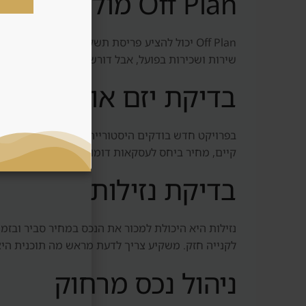
Off Plan מול נכס מוכן
Off Plan יכול להציע פריסת תשלומים, כניסה מ
שירות ושכירות בפועל, אבל דורש יותר הון ראשוני ו
בדיקת יזם או מוכר
בפרויקט חדש בודקים היסטוריית מסירות, איכות בנייה
קיים, מחיר ביחס לעסקאות דומות וזמן מכירה ממוצע.
בדיקת נזילות
נזילות היא היכולת למכור את הנכס במחיר סביר ובז
לקנייה חזק. משקיע צריך לדעת מראש מה תוכנית היצ
ניהול נכס מרחוק