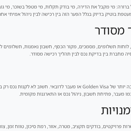
ברורה: מי מקבל את הדירה, מי בודק תקלות, מי מטפל בשוכר, מי גוב
פת בוטיק בדיוק בגלל הפער הזה בין רכישה לבין ניהול אמיתי אחר
 מסודר
 לוחות תשלומים, מסמכים, מקור הכסף, חשבון נאמנות, תשלומים ליז
סיה מחברת בין בדיקת נכס לבין תהליך רכישה מסודר.
חלק מהמשקיעים בוחנים נכס גם כחלק מתוכנית רחבה יותר של Golden Visa או 
ו מעבר, פתיחת חשבון, ניהול נכס או התארגנות מקומית.
נויות
ת פרויקטים, בודקים תקציב, מטרה, אזור, רמת סיכון, טווח זמן, צורך