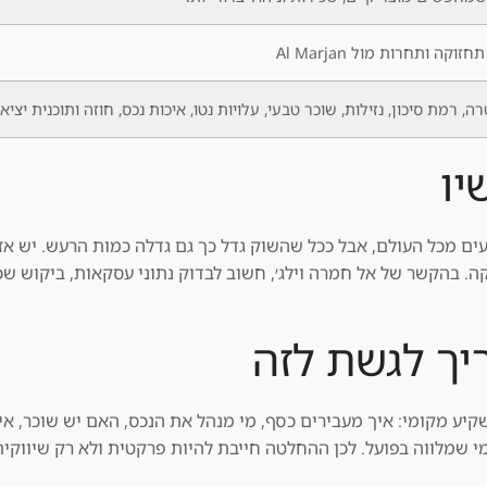
זוקה ותחרות מול Al Marjan
ה, רמת סיכון, נזילות, שוכר טבעי, עלויות נטו, איכות נכס, חוזה ותוכנית יציא
יו
 מכל העולם, אבל ככל שהשוק גדל כך גם גדלה כמות הרעש. יש אזור
. בהקשר של אל חמרה וילג׳, חשוב לבדוק נתוני עסקאות, ביקוש שכיר
יך לגשת לזה
יע מקומי: איך מעבירים כסף, מי מנהל את הנכס, האם יש שוכר, אי
י שמלווה בפועל. לכן ההחלטה חייבת להיות פרקטית ולא רק שיווקית