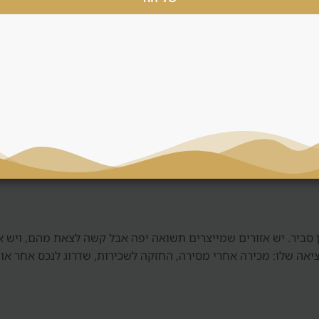
וקדמת ופוטנציאל עליית ערך, אבל הוא כולל סיכון מסירה, איכות יזם ותל
לעיתים פחות גמישות במחיר. דנסיה משווה בין שתי האפשרויות ולא ד
, חשבון נאמנות, חוזה, תוכנית תשלומים, סטנדרט גמר ומוניטין. בש
 בלי בדיקה כזאת, גם אזור טוב יכול להפוך לעסקה חלשה.
מן סביר. יש אזורים שמייצרים תשואה יפה אבל קשה לצאת מהם, ויש 
יאה שלו: מכירה אחרי מסירה, החזקה לשכירות, שדרוג לנכס אחר או 