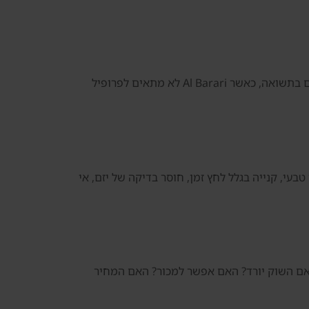
דנסיה צריכה לדעת להגיד לא כאשר המחיר גבוה מדי, כאשר היזם לא מתאים, כאשר הבניין חלש, כאשר דמי השירות פוגעים בתשואה, כאשר Al Barari לא מתאים לפרופיל
בעי, קנייה בגלל לחץ זמן, חוסר בדיקה של יזם, אי
? מה קורה אם השוק יורד? האם אפשר למכור? האם המחיר