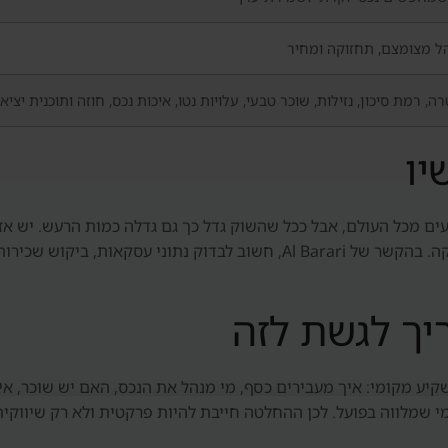
הל מצומצם, תחזוקה ומחיר
ה, רמת סיכון, נזילות, שוכר טבעי, עלויות נטו, איכות נכס, חוזה ותוכנית יציא
יו
 מכל העולם, אבל ככל שהשוק גדל כך גם גדלה כמות הרעש. יש אזור
פרויקטים איכותיים ופרויקטים שדורשים בדיקה עמוקה. בהקשר של Al Barari, חש
יך לגשת לזה
יע מקומי: איך מעבירים כסף, מי מנהל את הנכס, האם יש שוכר, אי
י שמלווה בפועל. לכן ההחלטה חייבת להיות פרקטית ולא רק שיווקית