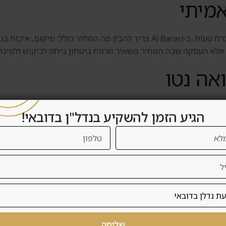
אמיתי
מחיר נמוך אינו בהכרח הזדמנות ומחיר גבוה אינו בהכרח טעות. ב-Al Barari צריך לה
 אלא העסקה שבה המחיר משאיר מרווח ביטחון ביחס לביקוש ולסיכון
אה נטו
תשואה נטו כוללת דמי שירות, ניהול, תחזוקה, ריהוט, תקופות ריקות
הגיע הזמן להשקיע בנדל"ן בדובאי!
 אם העסקה באמת משרתת את המשקיע.
ירות קצרה
 יותר לשכירות ארוכה: שוכר יציב, פחות תפעול, פחות שחיקה ותזרים צפוי יותר
ורשת רישוי, ריהוט, ניהול, ניקיון, שירות אורחים, תפוסה וביקור
שליחה