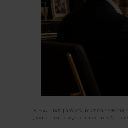
Al Barari למשקיע הישראלי הוא נושא שצריך לבדוק בזהירות לפני רכישת נכס באיחוד האמירויות. משקיע ישראלי לא צריך עוד רשימת פרויקטים, אלא להבין האם Al Barari
 ההחלטה דרך שכבות: שוק, אזור, נכס, יזם, חוזה,