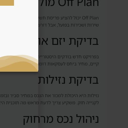
Off Plan מול נכס מוכן
Off Plan יכול להציע פריסת תשלומים, כניסה מ
שירות ושכירות בפועל, אבל דורש יותר הון ראשוני ו
בדיקת יזם או מוכר
בפרויקט חדש בודקים היסטוריית מסירות, איכות בנייה
קיים, מחיר ביחס לעסקאות דומות וזמן מכירה ממוצע.
בדיקת נזילות
נזילות היא היכולת למכור את הנכס במחיר סביר ובז
לקנייה חזק. משקיע צריך לדעת מראש מה תוכנית היצ
ניהול נכס מרחוק