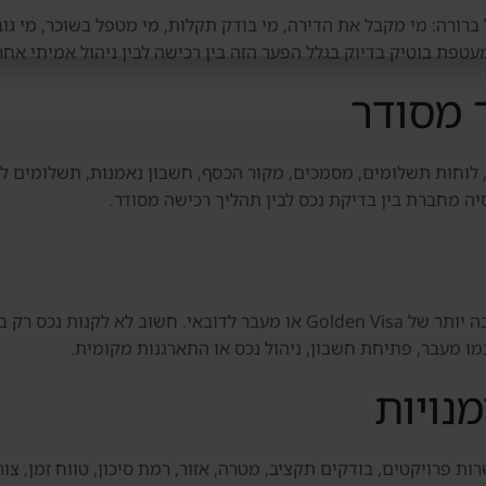
ברורה: מי מקבל את הדירה, מי בודק תקלות, מי מטפל בשוכר, מי גוב
פת בוטיק בדיוק בגלל הפער הזה בין רכישה לבין ניהול אמיתי אחר
 מסודר
 לוחות תשלומים, מסמכים, מקור הכסף, חשבון נאמנות, תשלומים ליז
סיה מחברת בין בדיקת נכס לבין תהליך רכישה מסודר.
חלק מהמשקיעים בוחנים נכס גם כחלק מתוכנית רחבה יותר של Golden Visa או 
ו מעבר, פתיחת חשבון, ניהול נכס או התארגנות מקומית.
נויות
ת פרויקטים, בודקים תקציב, מטרה, אזור, רמת סיכון, טווח זמן, צורך