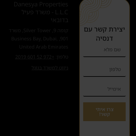
Danesya Properties
L.L.C - משרד פעיל
בדובאי
יצירת קשר עם
קומה 9, Silver Tower, משרד
דנסיה
901, Business Bay, Dubai,
United Arab Emirates
טלפון:
+972 52 601 2019
ניווט למשרד בגוגל
צרו איתי
קשר!