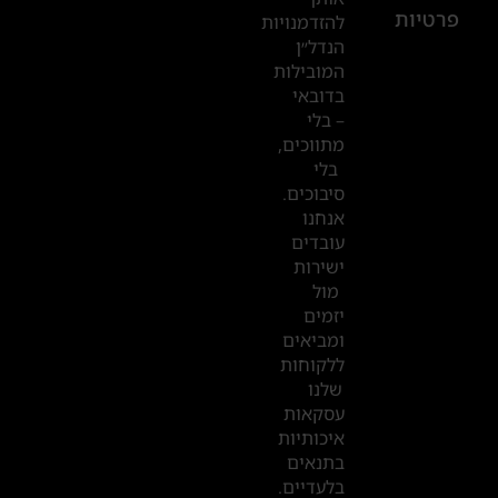
פרטיות
2019
להזדמנויות
הנדל״ן
המובילות
המשרדים
בדובאי
שלנו
– בלי
מתווכים,
בדובאי
בלי
סיבוכים.
אנחנו
עובדים
ישירות
מול
יזמים
ומביאים
ללקוחות
שלנו
עסקאות
איכותיות
בתנאים
בלעדיים.