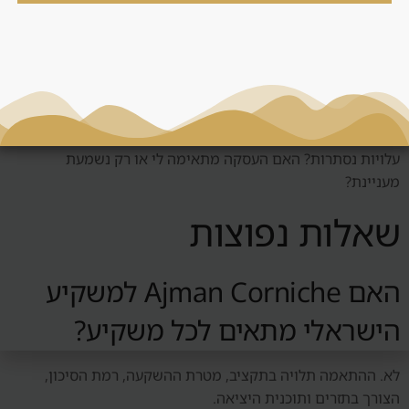
החלטה
לפני החלטה סביב קורניש עג׳מאן, צריך לשאול: מי השוכר הטבעי?
האם יש ביקוש אמיתי? כמה עולה לנהל את הנכס? מה קורה אם
השוק יורד? האם אפשר למכור? האם המחיר תחרותי? האם יש
עלויות נסתרות? האם העסקה מתאימה לי או רק נשמעת
מעניינת?
שאלות נפוצות
האם Ajman Corniche למשקיע
הישראלי מתאים לכל משקיע?
לא. ההתאמה תלויה בתקציב, מטרת ההשקעה, רמת הסיכון,
הצורך בתזרים ותוכנית היציאה.