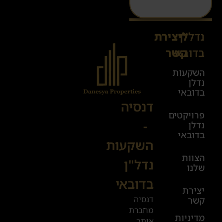
נדל"ן
ליצירת
Sales@danesya.co.il
בדובאי
קשר
השקעות
ימים
נדלן
א׳-ה׳
בדובאי
08:00-
דנסיה
פרויקטים
00:00
-
נדלן
יום ו׳
בדובאי
השקעות
08:00-
הצוות
17:00
נדל"ן
שלנו
בדובאי
+972
יצירת
דנסיה
קשר
52
מחברת
601
מדיניות
אותך