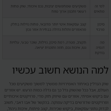
למי זה
משקיעים שמחפשים יציבות, נכס איכותי, שוק פחות
מתאים
רעשני ותכנון ארוך טווח
סיכון
קצב עסקאות איטי יותר מדובאי, פחות נזילות בחלק
מרכזי
מהאזורים ותלות גדולה בבחירת אזור נכון
מה
תקציב, מטרה, רמת סיכון, נזילות, שוכר טבעי, עלויות
דנסיה
נטו, איכות נכס, חוזה ותוכנית יציאה.
בודקת
למה הנושא חשוב עכשיו
שוק הנדל״ן באיחוד האמירויות ממשיך למשוך משקיעים מכל
העולם, אבל ככל שהשוק גדל כך גם גדלה כמות הרעש. יש אזורים
עם ביקוש אמיתי, אזורים עם שיווק חזק מדי, פרויקטים איכותיים
ופרויקטים שדורשים בדיקה עמוקה. בהקשר של אבו דאבי, חשוב
לבדוק נתוני עסקאות, ביקוש שכירות, קצב פיתוח, איכות ניהול,