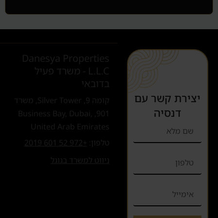
Danesya Properties
L.L.C - משרד פעיל
בדובאי
יצירת קשר עם
קומה 9, Silver Tower, משרד
דנסיה
901, Business Bay, Dubai,
United Arab Emirates
טלפון:
+972 52 601 2019
ניווט למשרד בגוגל