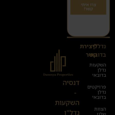
צרו איתי
קשר!
נדל"ן
ליצירת
Sales@danesya.co.il
בדובאי
קשר
השקעות
ימים
נדלן
א׳-ה׳
בדובאי
08:00-
דנסיה
פרויקטים
00:00
-
נדלן
יום ו׳
בדובאי
השקעות
08:00-
הצוות
17:00
נדל"ן
שלנו