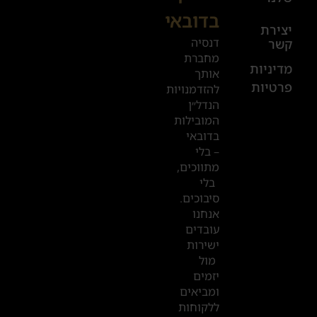
בדובאי
+972
יצירת
דנסיה
קשר
52
מחברת
601
מדיניות
אותך
פרטיות
2019
להזדמנויות
הנדל״ן
המובילות
המשרדים
בדובאי
שלנו
– בלי
מתווכים,
בדובאי
בלי
סיבוכים.
אנחנו
עובדים
ישירות
מול
יזמים
ומביאים
ללקוחות