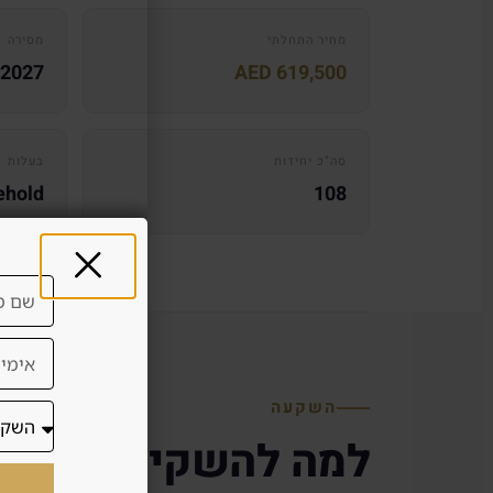
מחיר התחלתי
מסירה
 2027
AED 619,500
סה"כ יחידות
בעלות
108
Freehold – ב
השקעה
למה להשקיע ב-AB Hills