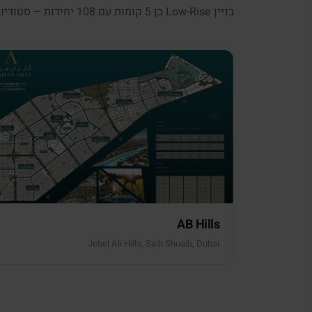
בניין Low-Rise בן 5 קומות עם 108 יחידות – סטודיו, 1 ו-2 חדרי שינה בעיצוב מודרני יעיל.
AB Hills
Jebel Ali Hills, Saih Shuaib, Dubai