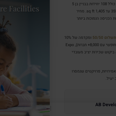
Shuaib) – מסדרון הצמיחה הדרומי של דובאי. הפרויקט כולל 108 יחידות בבניין בן 5
קומות, עם דירות סטודיו, 1 ו-2 חדרי שינה בשטחים של 355 עד 1,405 sq ft. מחיר
169 $) – אחד מנקודות הכניסה הנמוכות ביותר
לום 50/50
ומקדמה של 10%
בלבד (כ-62,000 AED לסטודיו). הקרבה ל-JAFZA (אזור חופשי עם 8,000+ חברות), Expo
 ונמל התעופה Al Maktoum מבטיחה ביקוש שכירות יציב מעובדי
מירויות, פרויקטים שנמסרו
AB Devel