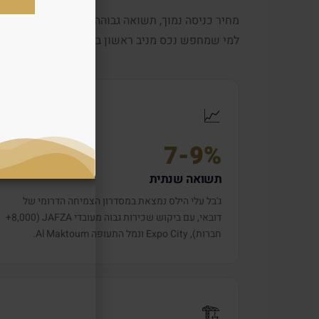
מחיר כניסה נמוך, תשואה גבוהה וביקוש שכירות יצ
למי שמחפש נכס מניב ראשון בדובאי.
📈
7-9%
תשואה שנתית
ג'בל עלי הילס נמצאת במסדרון הצמיחה הדרומי של
דובאי, עם ביקוש שכירות גבוה מעובדי JAFZA (8,000+
חברות), Expo City ונמל התעופה Al Maktoum.
🏗️