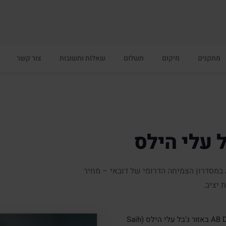
ה
מתקנים
מיקום
תשלום
שאלות ותשובות
צור קשר
 עלי הילס
AB Hills הוא פרויקט Low-Rise של AB Developers במסדרון הצמיחה הדרומי של דובאי – מחיר
 יציב.
הוא פרויקט מגורים Low-Rise של AB Developers באזור ג'בל עלי הילס (Saih