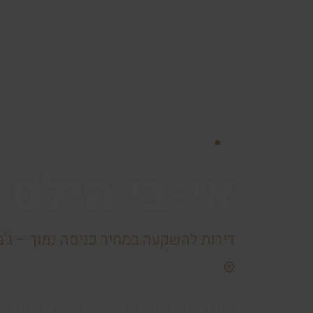
AB Developers
אי-בי הילס – Hills
דירות להשקעה במחיר כניסה נמוך – ג'בל
Jebel Ali Hills (Saih Shuaib), Dubai
7-9%
Q1 2027
50/50
AED 619K