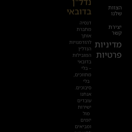
נדל"ן
הצוות
17:00
בדובאי
שלנו
דנסיה
+972
יצירת
מחברת
קשר
52
אותך
מדיניות
להזדמנויות
601
הנדל״ן
2019
פרטיות
המובילות
בדובאי
– בלי
המשרדים
מתווכים,
שלנו
בלי
בדובאי
סיבוכים.
אנחנו
עובדים
ישירות
מול
יזמים
ומביאים