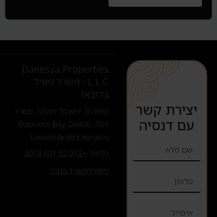
Danesya Properties
L.L.C - משרד פעיל
בדובאי
יצירת קשר
קומה 9, Silver Tower, משרד
עם דנסיה
901, Business Bay, Dubai,
United Arab Emirates
טלפון:
+972 52 601 2019
ניווט למשרד בגוגל