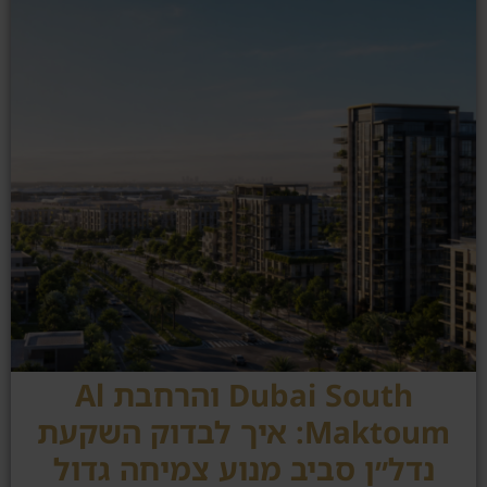
Dubai South והרחבת Al
Maktoum: איך לבדוק השקעת
נדל״ן סביב מנוע צמיחה גדול