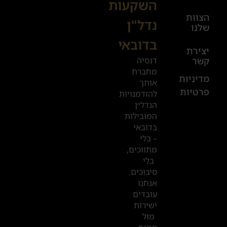
השקעות
08:00-
הצוות
17:00
נדל"ן
שלנו
בדובאי
+972
יצירת
דנסיה
קשר
52
מחברת
601
מדיניות
אותך
פרטיות
2019
להזדמנויות
הנדל״ן
המובילות
המשרדים
בדובאי
שלנו
– בלי
מתווכים,
בדובאי
בלי
סיבוכים.
אנחנו
עובדים
ישירות
מול