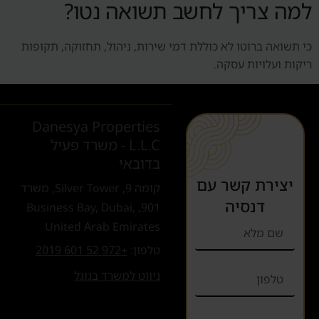
למה צריך לחשב תשואה נטו?
כי תשואה ברוטו לא כוללת דמי שירות, ניהול, תחזוקה, תקופות
ריקות ועלויות עסקה.
Danesya Properties
L.L.C - משרד פעיל
בדובאי
יצירת קשר עם
קומה 9, Silver Tower, משרד
דנסיה
901, Business Bay, Dubai,
United Arab Emirates
טלפון:
+972 52 601 2019
ניווט למשרד בגוגל