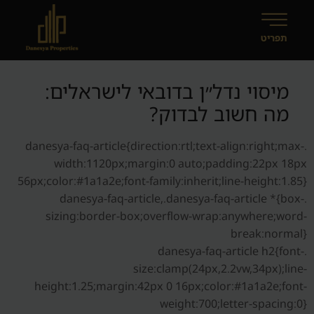
מיסוי נדל״ן בדובאי לישראלים:
מה חשוב לבדוק?
.danesya-faq-article{direction:rtl;text-align:right;max-
width:1120px;margin:0 auto;padding:22px 18px
56px;color:#1a1a2e;font-family:inherit;line-height:1.85}
.danesya-faq-article,.danesya-faq-article *{box-
sizing:border-box;overflow-wrap:anywhere;word-
break:normal}
.danesya-faq-article h2{font-
size:clamp(24px,2.2vw,34px);line-
height:1.25;margin:42px 0 16px;color:#1a1a2e;font-
weight:700;letter-spacing:0}