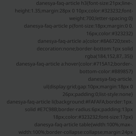
.danesya-faq-article h3{font-size:21px;line-
height:1.35;margin:28px 0 10px;color:#323232;font-
weight:700;letter-spacing:0}
.danesya-faq-article p{font-size:18px;margin:0 0
16px;color:#323232}
.danesya-faq-article a{color:#8A6720;text-
decoration:none;border-bottom:1px solid
rgba(184,152,87,.35)}
.danesya-faq-article a:hover{color:#715A12;border-
bottom-color:#B89857}
.danesya-faq-article
ul{display:grid;gap:10px;margin:18px 0
26px;padding:0;list-style:none}
.danesya-faq-article li{background:#FAFAFA;border:1px
solid #E7C98B;border-radius:6px;padding:13px
18px;color:#323232;font-size:17px}
.danesya-faq-article table{width:100%;max-
width:100%;border-collapse:collapse;margin:24px