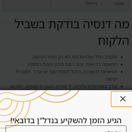
שוטף
ודוחות
מה דנסיה בודקת בשביל
הלקוח
תקציב כולל ועלויות נטו, לא רק מחיר רכישה.
התאמה בין אזור, נכס, רמת סיכון וטווח החזקה.
אפשרות להשכרה, ניהול לטווח קצר או ארוך, ותוכנית
יציאה.
צורך בשירותים נלווים: יד שנייה, העברת כספים, ויזה או
מעבר לדובאי.
המשך קריאה וקישורים
הגיע הזמן להשקיע בנדל"ן בדובאי!
פנימיים