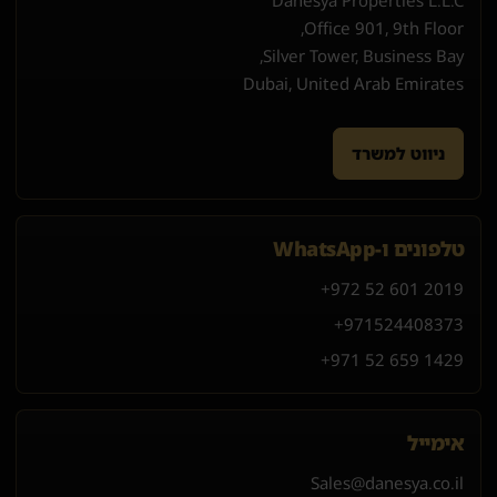
Danesya Properties L.L.C
Office 901, 9th Floor,
Silver Tower, Business Bay,
Dubai, United Arab Emirates
ניווט למשרד
טלפונים ו-WhatsApp
+972 52 601 2019
+971
52
440
8373
+971 52 659 1429
אימייל
Sales@danesya.co.il