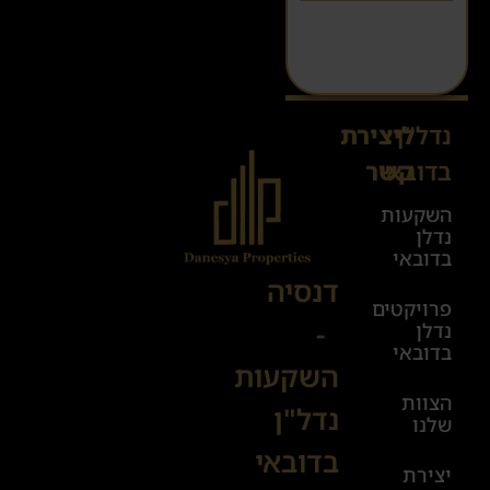
נדל"ן
ליצירת
Sales@danesya.co.il
בדובאי
קשר
השקעות
ימים
נדלן
א׳-ה׳
בדובאי
08:00-
דנסיה
פרויקטים
00:00
-
נדלן
יום ו׳
בדובאי
השקעות
08:00-
הצוות
17:00
נדל"ן
שלנו
בדובאי
+972
יצירת