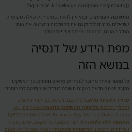
faq-article .knowledge-card{min-height:auto}}
התשובה הקצרה:
בדובאי אין לראות במיסוי רק שאלה מקומית.
ישראלים צריכים לבדוק גם את ההשלכות בישראל, את אופן
החזקת הנכס, הכנסות שכירות ועלויות עסקה.
מפת הידע של דנסיה
בנושא הזה
כל מאמר באתר מחובר לעמודים מלאים נוספים, כך המשקיע
מקבל תמונה מלאה במקום תשובה בודדת או החלטה לפי כותרת.
מדריך השקעה מלא
בסיס להבנת רכישה, בדיקות, סיכונים
ותהליך החלטה.
כל אזורי ההשקעה בדובאי
השוואה בין JVC,
Business Bay, Marina, Dubai South ואזורים נוספים.
בדיקת
התאמה ללא עלות
שאלון קצר שמחבר בין תקציב, סיכון, מטרה
ושירותים נלווים.
3 הזדמנויות מסוננות
המשפך המרכזי: לא מאות