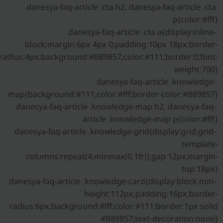
.danesya-faq-article .cta h2,.danesya-faq-article .cta
p{color:#fff}
.danesya-faq-article .cta a{display:inline-
block;margin:6px 4px 0;padding:10px 18px;border-
radius:4px;background:#B89857;color:#111;border:0;font-
weight:700}
.danesya-faq-article .knowledge-
map{background:#111;color:#fff;border-color:#B89857}
.danesya-faq-article .knowledge-map h2,.danesya-faq-
article .knowledge-map p{color:#fff}
.danesya-faq-article .knowledge-grid{display:grid;grid-
template-
columns:repeat(4,minmax(0,1fr));gap:12px;margin-
top:18px}
.danesya-faq-article .knowledge-card{display:block;min-
height:112px;padding:16px;border-
radius:6px;background:#fff;color:#111;border:1px solid
#B89857;text-decoration:none}