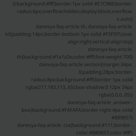
0;background:#fff;border:1px solid #E7C98B;border-
radius:6px;overflow:hidden;display:block;overflow-
x:auto}
.danesya-faq-article th,.danesya-faq-article
td{padding:14px;border-bottom:1px solid #F5F5F5;text-
align:right;vertical-align:top}
.danesya-faq-article
th{background:#1a1a2e;color:#fff;font-weight:700}
.danesya-faq-article section{margin:34px
0;padding:28px;border-
radius:8px;background:#fff;border:1px solid
rgba(217,183,113,.65);box-shadow:0 12px 34px
rgba(0,0,0,.05)}
.danesya-faq-article .answer-
box{background:#FAFAFA;border-right:4px solid
#B89857}
.danesya-faq-article .cta{background:#111;border-
color:#B89857;color:#fff}