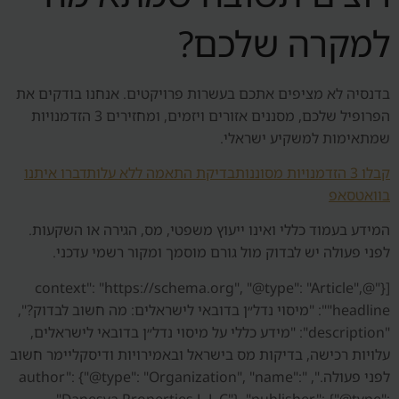
למקרה שלכם?
בדנסיה לא מציפים אתכם בעשרות פרויקטים. אנחנו בודקים את
הפרופיל שלכם, מסננים אזורים ויזמים, ומחזירים 3 הזדמנויות
שמתאימות למשקיע ישראלי.
קבלו 3 הזדמנויות מסוננות
בדיקת התאמה ללא עלות
דברו איתנו
בוואטסאפ
המידע בעמוד כללי ואינו ייעוץ משפטי, מס, הגירה או השקעות.
לפני פעולה יש לבדוק מול גורם מוסמך ומקור רשמי עדכני.
[{"@context": "https://schema.org", "@type": "Article",
"headline": "מיסוי נדל״ן בדובאי לישראלים: מה חשוב לבדוק?",
"description": "מידע כללי על מיסוי נדל״ן בדובאי לישראלים,
עלויות רכישה, בדיקות מס בישראל ובאמירויות ודיסקליימר חשוב
לפני פעולה.", "author": {"@type": "Organization", "name":
"Danesya Properties L.L.C"}, "publisher": {"@type":