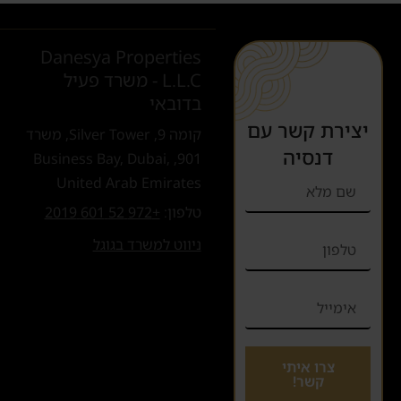
Danesya Properties
L.L.C - משרד פעיל
בדובאי
יצירת קשר עם
קומה 9, Silver Tower, משרד
דנסיה
901, Business Bay, Dubai,
United Arab Emirates
טלפון:
+972 52 601 2019
ניווט למשרד בגוגל
צרו איתי
קשר!