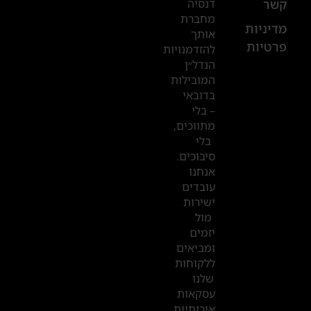
דנסיה
קשר
52
מחברת
601
מדיניות
אותך
פרטיות
2019
להזדמנויות
הנדל״ן
המובילות
המשרדים
בדובאי
שלנו
– בלי
מתווכים,
בדובאי
בלי
סיבוכים.
אנחנו
עובדים
ישירות
מול
יזמים
ומביאים
ללקוחות
שלנו
עסקאות
איכותיות