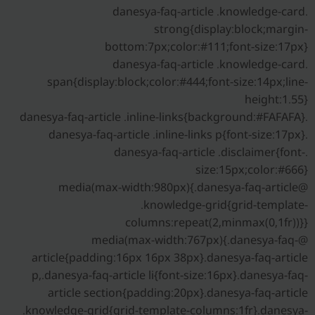
.danesya-faq-article .knowledge-card
strong{display:block;margin-
bottom:7px;color:#111;font-size:17px}
.danesya-faq-article .knowledge-card
span{display:block;color:#444;font-size:14px;line-
height:1.55}
.danesya-faq-article .inline-links{background:#FAFAFA}
.danesya-faq-article .inline-links p{font-size:17px}
.danesya-faq-article .disclaimer{font-
size:15px;color:#666}
@media(max-width:980px){.danesya-faq-article
.knowledge-grid{grid-template-
columns:repeat(2,minmax(0,1fr))}}
@media(max-width:767px){.danesya-faq-
article{padding:16px 16px 38px}.danesya-faq-article
p,.danesya-faq-article li{font-size:16px}.danesya-faq-
article section{padding:20px}.danesya-faq-article
.knowledge-grid{grid-template-columns:1fr}.danesya-