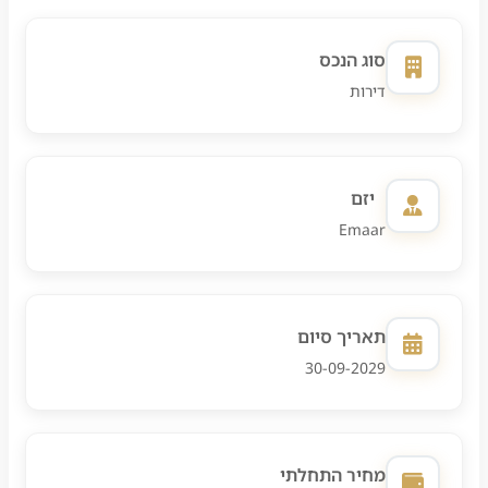
החברה
האם יש חלופה טובה יותר מתוך פרויקטים או יד שנייה.
מסננת
סוג הנכס
הזדמנויות
מעבר לפרויקטים מסוננים
דירות
לפי
תקציב,
מטרה
ורמת
יזם
סיכון,
Emaar
ומחזירה
ללקוח
אפשרויות
רכישה
תאריך סיום
מותאמות
30-09-2029
במקום
הצפה
של
פרויקטים.
מחיר התחלתי